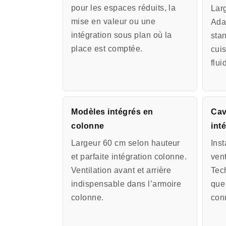
pour les espaces réduits, la
Lar
mise en valeur ou une
Ada
intégration sous plan où la
sta
place est comptée.
cui
flui
Modèles intégrés en
Cav
colonne
int
Largeur 60 cm selon hauteur
Ins
et parfaite intégration colonne.
vent
Ventilation avant et arrière
Tec
indispensable dans l’armoire
que
colonne.
conn