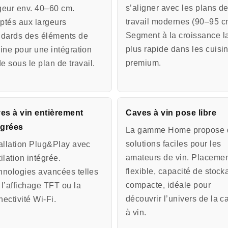
s’aligner avec les plans d
geur env. 40–60 cm.
travail modernes (90–95 c
ptés aux largeurs
Segment à la croissance l
ndards des éléments de
plus rapide dans les cuisi
sine pour une intégration
premium.
de sous le plan de travail.
es à vin entièrement
Caves à vin pose libre
égrées
La gamme Home propose 
solutions faciles pour les
tallation Plug&Play avec
amateurs de vin. Placeme
ilation intégrée.
flexible, capacité de stoc
hnologies avancées telles
compacte, idéale pour
 l’affichage TFT ou la
découvrir l’univers de la c
ectivité Wi-Fi.
à vin.