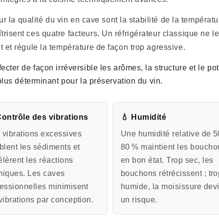
r la qualité du vin en cave sont la stabilité de la températur
sent ces quatre facteurs. Un réfrigérateur classique ne le 
 et régule la température de façon trop agressive.
ter de façon irréversible les arômes, la structure et le pote
plus déterminant pour la préservation du vin.
ontrôle des vibrations
💧 Humidité
 vibrations excessives
Une humidité relative de 5
blent les sédiments et
80 % maintient les boucho
lèrent les réactions
en bon état. Trop sec, les
miques. Les caves
bouchons rétrécissent ; tr
fessionnelles minimisent
humide, la moisissure dev
vibrations par conception.
un risque.