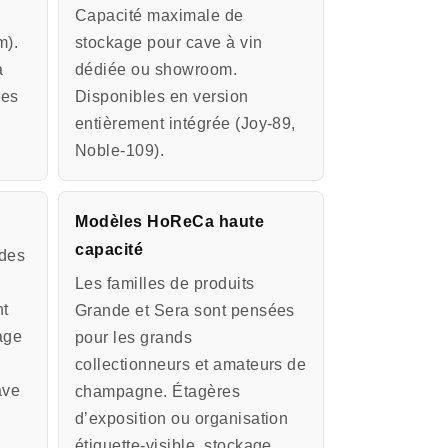
e
Capacité maximale de
m).
stockage pour cave à vin
a
dédiée ou showroom.
nes
Disponibles en version
entièrement intégrée (Joy-89,
Noble-109).
Modèles HoReCa haute
capacité
des
Les familles de produits
nt
Grande et Sera sont pensées
kage
pour les grands
collectionneurs et amateurs de
ave
champagne. Étagères
d’exposition ou organisation
étiquette-visible, stockage