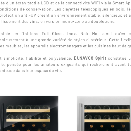
ée d’un écran tactile LCD et de la connectivité WiFi via la Smart A
onditions de conservation. Les clayettes télescopiques en bois, l’éc
protection anti-UV créent un environnement stable, silencieux et à 
eillissement des vins, en version mono-zone ou double zone.
onible en finitions Full Glass, Inox, Noir Mat ainsi qu’en c
nieusement à une grande variété de styles d’intérieur. Cette flexib
les meubles, les appareils électroménagers et les cuisines haut de
nt simplicité, fiabilité et polyvalence,
DUNAVOX Spirit
constitue u
le, pensée pour les amateurs exigeants qui recherchent avant to
nieuse dans leur espace de vie.