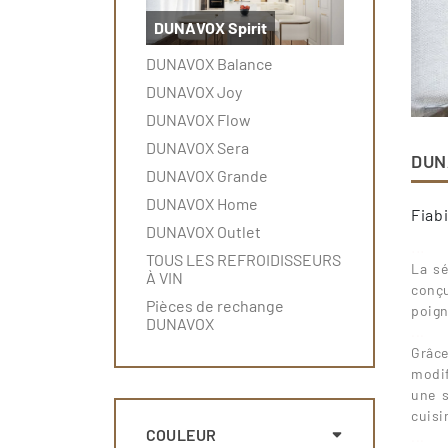
DUNAVOX Spirit
DUNAVOX Balance
DUNAVOX Joy
DUNAVOX Flow
DUNAVOX Sera
DUN
DUNAVOX Grande
DUNAVOX Home
Fiab
DUNAVOX Outlet
...
TOUS LES REFROIDISSEURS
La s
À VIN
conçu
Pièces de rechange
poign
DUNAVOX
...
Grâce
modif
une s
cuisi
COULEUR
...