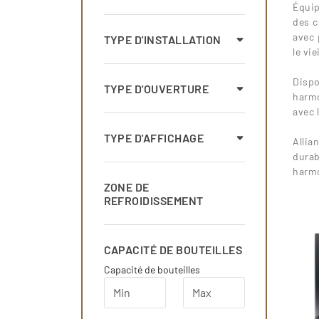
Équip
des c
avec 
TYPE D'INSTALLATION
le vi
...
Disp
TYPE D'OUVERTURE
harmo
avec 
...
TYPE D'AFFICHAGE
Allia
durab
harmo
ZONE DE
REFROIDISSEMENT
CAPACITÉ DE BOUTEILLES
Capacité de bouteilles