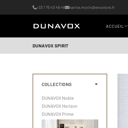
+33 1 75 43 46 48
karine.morin@enostore.fr
ACCUEIL
DUNAVOX SPIRIT
COLLECTIONS
DUNAVOX Noble
DUNAVOX Horizon
DUNAVOX Prime