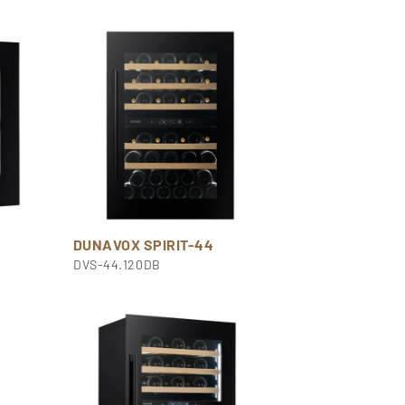
DUNAVOX SPIRIT-44
DVS-44.120DB