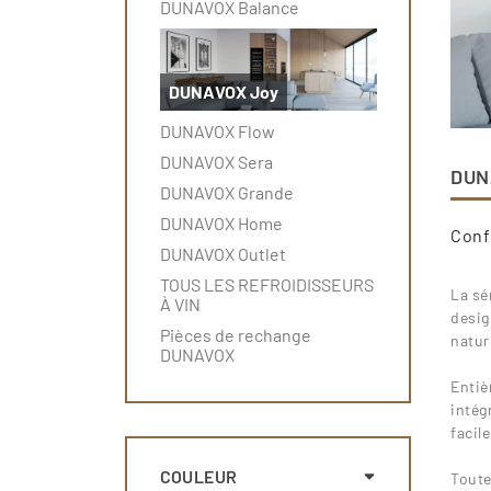
DUNAVOX Balance
DUNAVOX Joy
DUNAVOX Flow
DUNAVOX Sera
DUN
DUNAVOX Grande
DUNAVOX Home
Confo
DUNAVOX Outlet
...
TOUS LES REFROIDISSEURS
La sé
À VIN
desig
Pièces de rechange
natur
DUNAVOX
...
Entiè
intég
facil
...
COULEUR
Toute