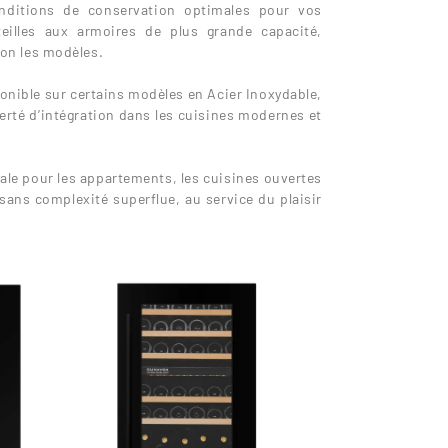
conditions de conservation optimales pour vos
eilles aux armoires de plus grande capacité,
lon les modèles.
ponible sur certains modèles en Acier Inoxydable,
erté d’intégration dans les cuisines modernes et
ale pour les appartements, les cuisines ouvertes
sans complexité superflue, au service du plaisir