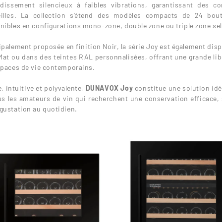
idissement silencieux à faibles vibrations, garantissant des 
eilles. La collection s’étend des modèles compacts de 24 bout
nibles en configurations mono-zone, double zone ou triple zone se
ipalement proposée en finition Noir, la série Joy est également dis
Mat ou dans des teintes RAL personnalisées, offrant une grande lib
spaces de vie contemporains.
e, intuitive et polyvalente,
DUNAVOX Joy
constitue une solution idé
us les amateurs de vin qui recherchent une conservation efficace, 
gustation au quotidien.