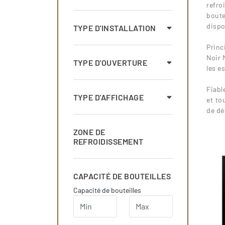
refro
bout
dispo
TYPE D'INSTALLATION
...
Princ
Noir 
TYPE D'OUVERTURE
les e
...
Fiabl
TYPE D'AFFICHAGE
et to
de dé
ZONE DE
REFROIDISSEMENT
CAPACITÉ DE BOUTEILLES
Capacité de bouteilles