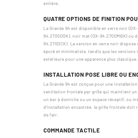
entière.
QUATRE OPTIONS DE FINITION POU
La Grande 94 est disponible en verre noir (DX
94.270SDSK), noir mat (DX-94.270DMBK) ou d
94.270DCK). La version en verre noir dispose
épuré et minimaliste, tandis que les versions 
extérieure pour une apparence plus classique.
INSTALLATION POSE LIBRE OU E
La Grande 94 est conçue pour une installation à
ventilation frontale par grille qui maintient un 
un bar à domicile ou un espace réceptif, ou in
d’installation encastrée, la grille frontale doi
de l’air.
COMMANDE TACTILE