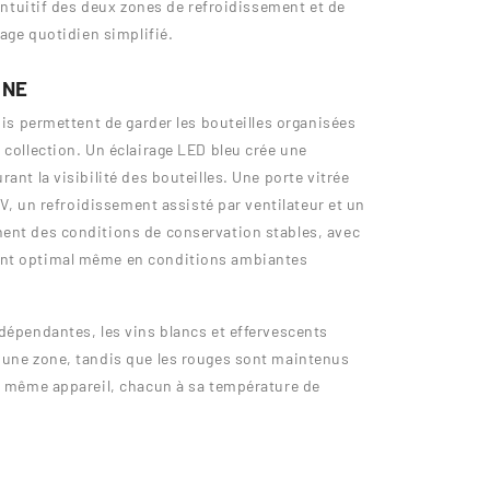
 intuitif des deux zones de refroidissement et de
sage quotidien simplifié.
ONE
ois permettent de garder les bouteilles organisées
 collection. Un éclairage LED bleu crée une
ant la visibilité des bouteilles. Une porte vitrée
 UV, un refroidissement assisté par ventilateur et un
nent des conditions de conservation stables, avec
ent optimal même en conditions ambiantes
dépendantes, les vins blancs et effervescents
 une zone, tandis que les rouges sont maintenus
un même appareil, chacun à sa température de